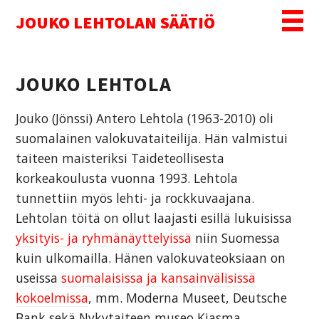
MENU
JOUKO LEHTOLAN SÄÄTIÖ
JOUKO LEHTOLA
Jouko (Jönssi) Antero Lehtola (1963-2010) oli
suomalainen valokuvataiteilija. Hän valmistui
taiteen maisteriksi Taideteollisesta
korkeakoulusta vuonna 1993. Lehtola
tunnettiin myös lehti- ja rockkuvaajana.
Lehtolan töitä on ollut laajasti esillä lukuisissa
yksityis- ja ryhmänäyttelyissä
niin Suomessa
kuin ulkomailla. Hänen valokuvateoksiaan on
useissa
suomalaisissa ja kansainvälisissä
kokoelmissa
, mm. Moderna Museet, Deutsche
Bank sekä Nykytaiteen museo Kiasma.