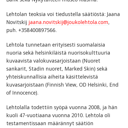
Lehtolan teoksia voi tiedustella säätiöstä: Jaana
Novitskij
jaana.novitskij@joukolehtola.com
,
puh. +358400897566.
Lehtola tunnetaan erityisesti suomalaisia
nuoria sekä helsinkiläistä nuorisokulttuuria
kuvaavista valokuvasarjoistaan (Nuoret
sankarit, Stadin nuoret, Marked Skin) sekä
yhteiskunnallisia aiheita käsittelevistä
kuvasarjoistaan (Finnish View, OD Helsinki, End
of Innocence).
Lehtolalla todettiin syöpä vuonna 2008, ja hän
kuoli 47-vuotiaana vuonna 2010. Lehtola oli
testamentissaan määrännyt säätiön